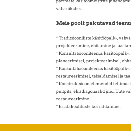
parimate käsitöömeistrite juhendamise
välisriikides.
Meie poolt pakutavad teenu
* Traditsiooniliste käsitööpalk-, vahvä
projekteerimine, ehitamine ja taasta
* Konsultatsiooniteenus käsitööpalk-, 
planeerimisel, projekteerimisel, ehit
* Konsultatsiooniteenus käsitööpalk-, 
restaureerimisel, teisaldamisel ja ta
* Konstruktsioonielemendid tellimustö
puitpits, ehisdiagonaalid jne... Uute v
restaureerimine.
* Erialakoolituste korraldamine.