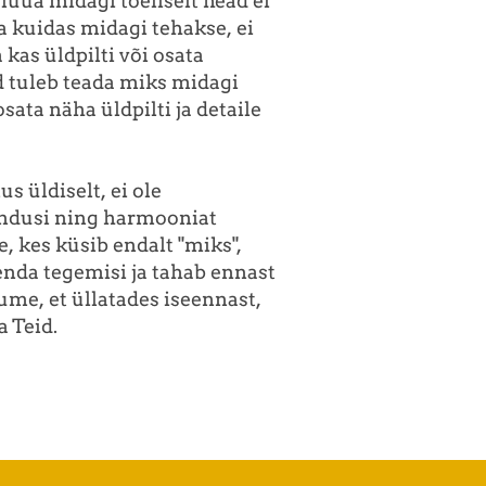
 luua midagi tõeliselt head ei
ada kuidas midagi tehakse, ei
a kas üldpilti või osata
d tuleb teada miks midagi
sata näha üldpilti ja detaile
s üldiselt, ei ole
endusi ning harmooniat
, kes küsib endalt "miks",
enda tegemisi ja tahab ennast
ume, et üllatades iseennast,
 Teid.