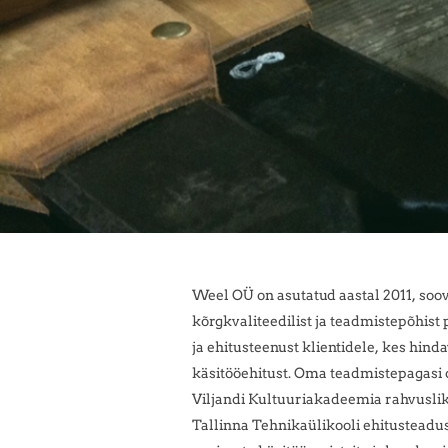
Weel OÜ on asutatud aastal 2011, soo
kõrgkvaliteedilist ja teadmistepõhist
ja ehitusteenust klientidele, kes hinda
käsitööehitust. Oma teadmistepagasi 
Viljandi Kultuuriakadeemia rahvusli
Tallinna Tehnikaülikooli ehitustead