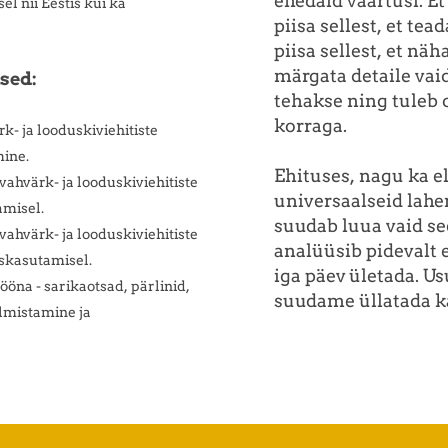
ehedaid väärtusi. Et
l nii Eestis kui ka
piisa sellest, et te
piisa sellest, et näh
märgata detaile vai
sed:
tehakse ning tuleb o
korraga.
rk- ja looduskiviehitiste
mine.
Ehituses, nagu ka elu
vahvärk- ja looduskiviehitiste
universaalseid lah
amisel.
suudab luua vaid see
vahvärk- ja looduskiviehitiste
analüüsib pidevalt 
askasutamisel.
iga päev ületada. Us
öna - sarikaotsad, pärlinid,
suudame üllatada ka
almistamine ja