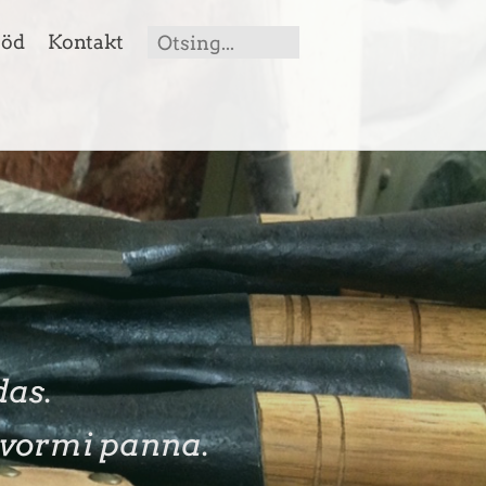
ööd
Kontakt
das.
 vormi panna.