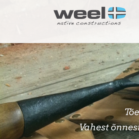
Tõe
Vahest õnnes