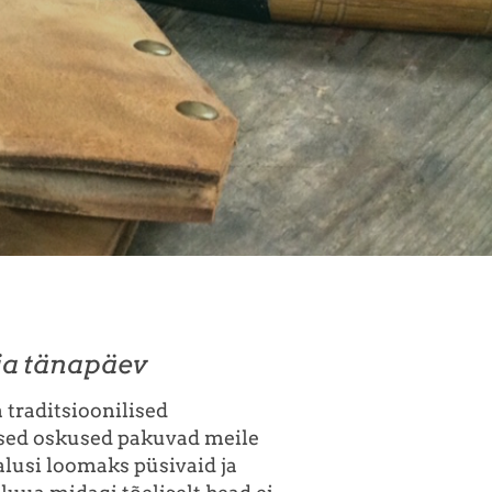
ja tänapäev
traditsioonilised
sed oskused pakuvad meile
lusi loomaks püsivaid ja