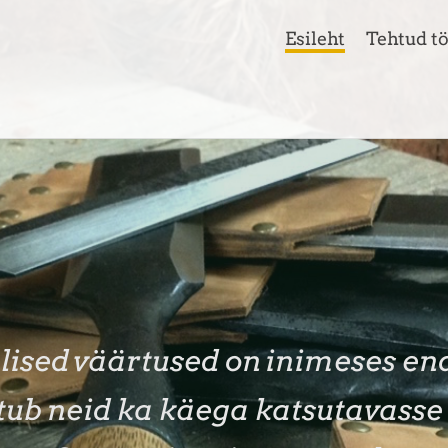
Esileht
Tehtud t
lised väärtused on inimeses en
tub neid ka käega katsutavasse