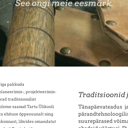
See ongi meie eesmärk.
viga pakkuda
 planeerimis-, projekteerimis-
Traditsioonid 
vad traditsioonilist
Tänapäevateadus ja 
oleme saanud Tartu Ülikooli
pärandtehnoloogili
ku ehituse õppesuunalt ning
suurepärased võima
uskonnast,
lihvides omandatut