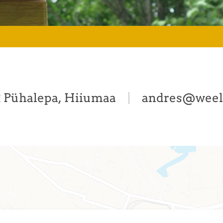
2 Pühalepa, Hiiumaa
andres@weel